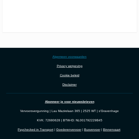
Algemeen voorwaarden
Privacy wetgeving
Cookie beleid
Disclaimer
Abonneer je voor nieuwsbrieven
Vervoersvergunning | Lau Mazirelaan 365 | 2525 WT | s'Gravenhage
KVK: 72680628 | BTW-ID: NL001792229B45
Paychecked in Transport
|
Goederenvervoer
|
Busvervoer
|
Binnenvaart