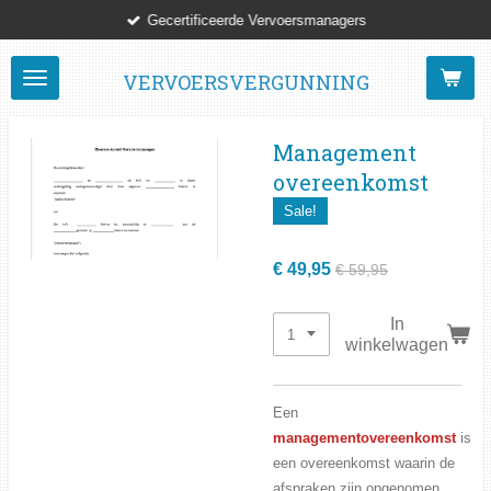
Gecertificeerde Vervoersmanagers
Ga
direct
naar
VERVOERSVERGUNNING
de
hoofdinhoud
Management
overeenkomst
Sale!
€ 49,95
€ 59,95
In
winkelwagen
Een
managementovereenkomst
is
een overeenkomst waarin de
afspraken zijn opgenomen