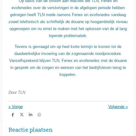
Op basis van de stroom aan reacties die TLN, Fenex en
evofenedex over de verstoringen in de afgelopen periode hebben
gekregen heeft TLN mede namens Fenex en evofenedex vandaag
zowel telefonisch als schriftelijk de douane op hoogambtelijk niveau
opgeroepen om nu ernst te maken met het oplossen van de al lang
lopende problematiek.
Tevens is gevraagd om op heel korte termijn te komen tot de
daadwerkelijke invoering van de zogenaamde noodprocedure.
Vanzelfsprekend blijven TLN, Fenex en evofenedex met de douane
in gesprek om de zorgen en wensen van het bedrijfsleven terug te
koppelen.
Door TLN
«
Vorige
Volgende
»
D
D
S
D
e
e
h
e
l
e
a
l
Reactie plaatsen
e
l
r
e
n
e
n