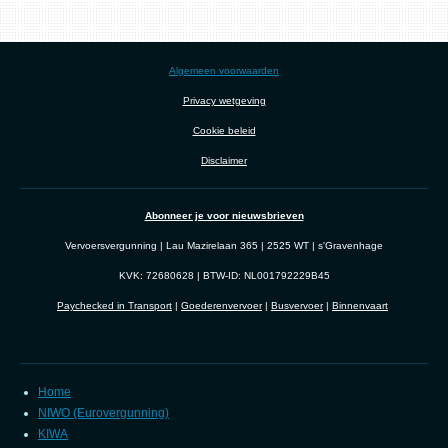
Algemeen voorwaarden
Privacy wetgeving
Cookie beleid
Disclaimer
Abonneer je voor nieuwsbrieven
Vervoersvergunning | Lau Mazirelaan 365 | 2525 WT | s'Gravenhage
KVK: 72680628 | BTW-ID: NL001792229B45
Paychecked in Transport
|
Goederenvervoer
|
Busvervoer
|
Binnenvaart
Home
NIWO (Eurovergunning)
KIWA