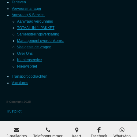
Tarieven
Vervoersmanager
Aanvraag & Service
Aanvraag vergunning
TOTAAL-IN-1-PAKKET
Samenstellingsverklaring
Management overeenkomst
Veelgestelde vragen
Over Ons
Klantenservice
Nieuwsbrief
Transport opdrachten
Vacatures
©
Copyright 2025
Trustpilot
E-mailadres
Telefoonnummer
Kaart
Facebook
WhatsApp