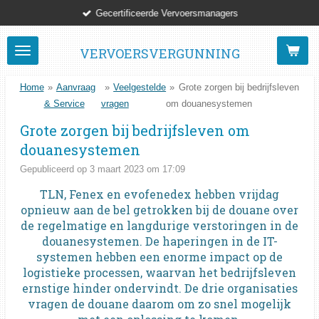
Gecertificeerde Vervoersmanagers
Ga
direct
naar
VERVOERSVERGUNNING
de
hoofdinhoud
Home
»
Aanvraag
»
Veelgestelde
»
Grote zorgen bij bedrijfsleven
& Service
vragen
om douanesystemen
Grote zorgen bij bedrijfsleven om
douanesystemen
Gepubliceerd op 3 maart 2023 om 17:09
TLN, Fenex en evofenedex hebben vrijdag
opnieuw aan de bel getrokken bij de douane over
de regelmatige en langdurige verstoringen in de
douanesystemen. De haperingen in de IT-
systemen hebben een enorme impact op de
logistieke processen, waarvan het bedrijfsleven
ernstige hinder ondervindt. De drie organisaties
vragen de douane daarom om zo snel mogelijk