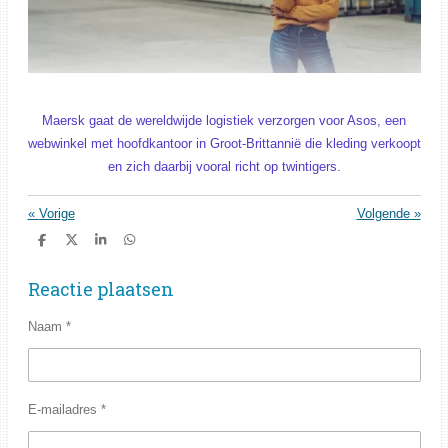
Maersk gaat de wereldwijde logistiek verzorgen voor Asos, een
webwinkel met hoofdkantoor in Groot-Brittannië die kleding verkoopt
en zich daarbij vooral richt op twintigers.
«
Vorige
Volgende
»
D
D
S
D
e
e
h
e
l
e
a
l
Reactie plaatsen
e
l
r
e
n
e
n
Naam *
E-mailadres *