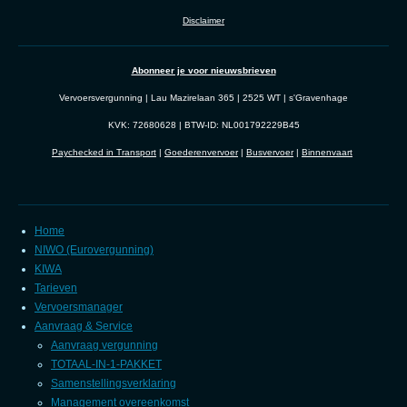
Disclaimer
Abonneer je voor nieuwsbrieven
Vervoersvergunning | Lau Mazirelaan 365 | 2525 WT | s'Gravenhage
KVK: 72680628 | BTW-ID: NL001792229B45
Paychecked in Transport
|
Goederenvervoer
|
Busvervoer
|
Binnenvaart
Home
NIWO (Eurovergunning)
KIWA
Tarieven
Vervoersmanager
Aanvraag & Service
Aanvraag vergunning
TOTAAL-IN-1-PAKKET
Samenstellingsverklaring
Management overeenkomst