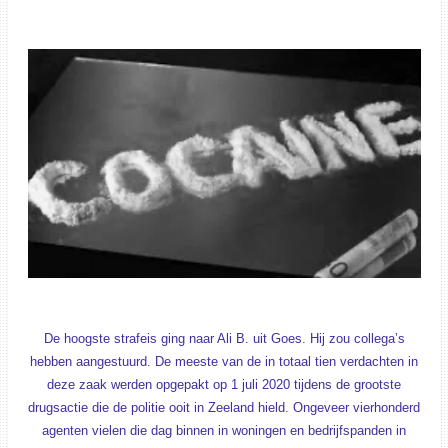
De hoogste strafeis ging naar Ali B. uit Goes. Hij zou collega’s
hebben aangestuurd. De meeste van de in totaal tien verdachten in
deze zaak werden opgepakt op 1 juli 2020 tijdens de grootste
drugsactie die de politie ooit in Zeeland hield. Ongeveer vierhonderd
agenten vielen die dag binnen in woningen en bedrijfspanden in