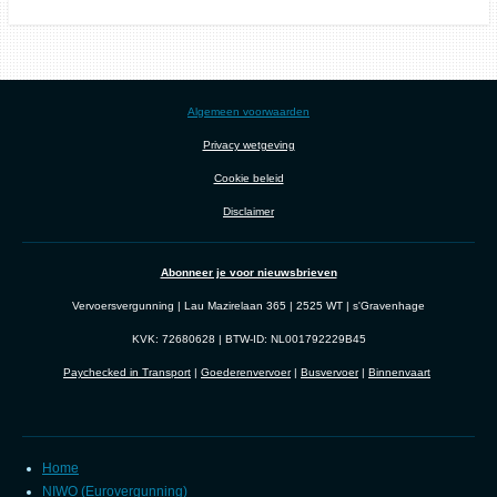
Algemeen voorwaarden
Privacy wetgeving
Cookie beleid
Disclaimer
Abonneer je voor nieuwsbrieven
Vervoersvergunning | Lau Mazirelaan 365 | 2525 WT | s'Gravenhage
KVK: 72680628 | BTW-ID: NL001792229B45
Paychecked in Transport
|
Goederenvervoer
|
Busvervoer
|
Binnenvaart
Home
NIWO (Eurovergunning)