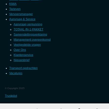
KIWA
Tarieven
Vervoersmanager
Aanvraag & Service
Aanvraag vergunning
TOTAAL-IN-1-PAKKET
Samenstellingsverklaring
Management overeenkomst
Veelgestelde vragen
Over Ons
Klantenservice
Nieuwsbrief
Transport opdrachten
Vacatures
©
Copyright 2025
Trustpilot