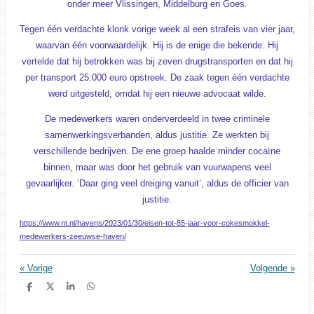
onder meer Vlissingen, Middelburg en Goes.
Tegen één verdachte klonk vorige week al een strafeis van vier jaar,
waarvan één voorwaardelijk. Hij is de enige die bekende. Hij
vertelde dat hij betrokken was bij zeven drugstransporten en dat hij
per transport 25.000 euro opstreek. De zaak tegen één verdachte
werd uitgesteld, omdat hij een nieuwe advocaat wilde.
De medewerkers waren onderverdeeld in twee criminele
samenwerkingsverbanden, aldus justitie. Ze werkten bij
verschillende bedrijven. De ene groep haalde minder cocaïne
binnen, maar was door het gebruik van vuurwapens veel
gevaarlijker. ‘Daar ging veel dreiging vanuit’, aldus de officier van
justitie.
https://www.nt.nl/havens/2023/01/30/eisen-tot-85-jaar-voor-cokesmokkel-
medewerkers-zeeuwse-haven/
«
Vorige
Volgende
»
D
D
S
D
e
e
h
e
l
e
a
l