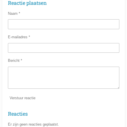
Reactie plaatsen
e
l
r
e
n
e
n
Naam *
E-mailadres *
Bericht *
Verstuur reactie
Reacties
Er zijn geen reacties geplaatst.