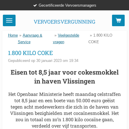
Gecertificeerde Vervoersmanagers
Ga
direct
naar
VERVOERSVERGUNNING
de
hoofdinhoud
Home
»
Aanvraag &
»
Veelgestelde
»
1.800 KILO
Service
vragen
COKE
1.800 KILO COKE
Gepubliceerd op 30 januari 2023 om 19:34
Eisen tot 8,5 jaar voor cokesmokkel
in haven Vlissingen
Het Openbaar Ministerie heeft maandag celstraffen
tot 8,5 jaar en een boete van 50.000 euro geëist
tegen acht medewerkers die zich in de haven van
Vlissingen bezighielden met cocaïnesmokkel. Het
zou in totaal om zo’n 1.800 kilo cocaïne gaan,
verdeeld over vijf transporten.